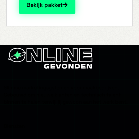
Bekijk pakket
Slimme marketingsystemen voor maakbedrijven.
Gebouwd om nieuwe klanten en technisch talent
binnen te halen terwijl jij gewoon aan het werk bent.
Diensten