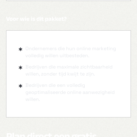
Voor wie is dit pakket?
Ondernemers die hun online marketing
volledig willen uitbesteden.
Bedrijven die maximale zichtbaarheid
willen, zonder tijd kwijt te zijn.
Bedrijven die een volledig
geoptimaliseerde online aanwezigheid
willen.
Plan direct een gratis